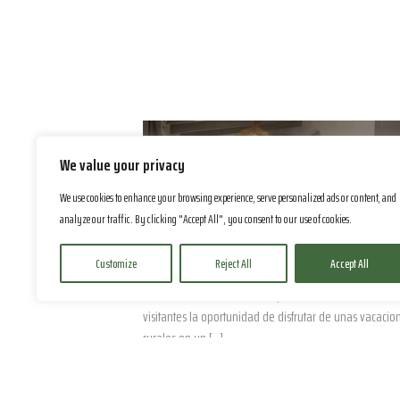
CLAUDIA
We value your privacy
We use cookies to enhance your browsing experience, serve personalized ads or content, and
ES TRENC
analyze our traffic. By clicking "Accept All", you consent to our use of cookies.
Customize
Reject All
Accept All
Nura Claudia situada en Campos, Mallorca, ofrece a los
visitantes la oportunidad de disfrutar de unas vacacio
rurales en un […]
RESERVA YA
MÁS INFO