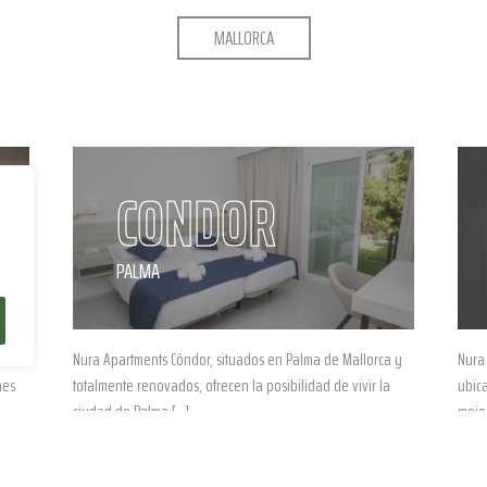
MALLORCA
CONDOR
PALMA
Nura Apartments Cóndor, situados en Palma de Mallorca y
Nura
nes
totalmente renovados, ofrecen la posibilidad de vivir la
ubica
ciudad de Palma […]
mejo
RESERVA YA
MÁS INFO